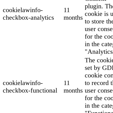
plugin. Th
cookielawinfo-
11
cookie is 
checkbox-analytics
months
to store th
user conse
for the co
in the cat
"Analytics
The cookie
set by G
cookie co
cookielawinfo-
11
to record 
checkbox-functional
months
user conse
for the co
in the cat