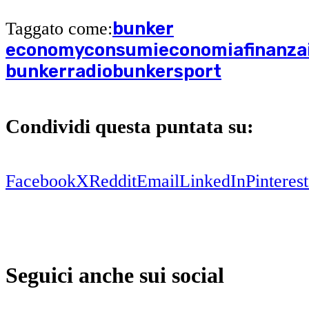
bunker
Taggato come:
economy
consumi
economia
finanza
bunker
radiobunker
sport
Condividi questa puntata su:
Facebook
X
Reddit
Email
LinkedIn
Pinterest
Seguici anche sui social