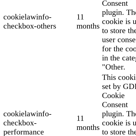
Consent
plugin. Th
cookielawinfo-
11
cookie is 
checkbox-others
months
to store th
user conse
for the co
in the cat
"Other.
This cooki
set by G
Cookie
Consent
cookielawinfo-
plugin. Th
11
checkbox-
cookie is 
months
performance
to store th