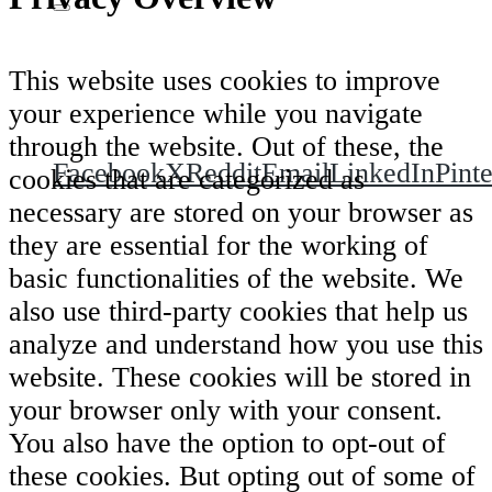
This website uses cookies to improve
Condividi questa puntata su:
your experience while you navigate
through the website. Out of these, the
Facebook
X
Reddit
Email
LinkedIn
Pinte
cookies that are categorized as
necessary are stored on your browser as
they are essential for the working of
basic functionalities of the website. We
also use third-party cookies that help us
analyze and understand how you use this
website. These cookies will be stored in
your browser only with your consent.
You also have the option to opt-out of
these cookies. But opting out of some of