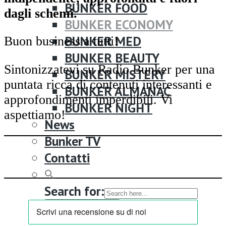
BUNKER FOOD
dagli schemi.
BUNKER ECONOMY
BUNKER MED
Buon business a tutti!
BUNKER BEAUTY
Sintonizzatevi su Radio Bunker per una
BUNKER MISTERY
puntata ricca di contenuti interessanti e
BUNKER ALMANAC
approfondimenti imperdibili. Vi
BUNKER NIGHT
aspettiamo!
News
Bunker TV
Contatti
Search for:
SEARCH BUTTON