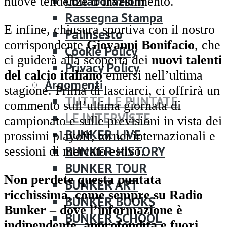
Collaborazioni
nuove tendenze d’investimento.
Rassegna Stampa
E infine, chiusura sportiva con il nostro
Palinsesto
corrispondente
Giovanni Bonifacio
, che
Cookie Policy
ci guiderà alla scoperta dei
nuovi talenti
Privacy Policy
del calcio italiano
emersi nell’ultima
Argomenti
stagione. Prima di lasciarci, ci offrirà un
TUTTE LE PUNTATE
commento sull’ultima giornata di
LE INTERVISTE
campionato e sulle previsioni in vista dei
BUNKER LIVE
prossimi playoff, tornei internazionali e
BUNKER HISTORY
sessioni di mercato estivo.
BUNKER TOUR
Non perdete questa puntata
BUNKER ART
ricchissima, come sempre su Radio
BUNKER BOOKS
Bunker – dove l’informazione è
BUNKER SCHOOL
indipendente, approfondita e fuori