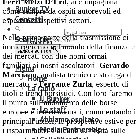
Bunker TV
Ferri Melzi D’Eril
, accompagnata
Bunker TV
Contatti
come sempre da ospiti autorevoli ed
Contatti
esperti nei rispettivi settori.
Search for:
Nella prima parte della trasmissione ci
Search for:
SEARCH BUTTON
immergeremo nel mondo della finanza e
SEARCH BUTTON
dei mercati con due nomi ormai
familiari ai nostri ascoltatori:
Gerardo
Menu
Marciano
, analista tecnico e stratega di
Home
mercato, e
Ferrante Zurla
, esperto di
La radio
titoli e trend borsistici. Con loro faremo
Il Bunker
il punto sull’andamento delle borse
Lo staff
europee e internazionali, commentando i
Abbiamo ospitato
principali indici, le prospettive estive per
Media Partnership
i risparmiatori e alcune curiosità sulle