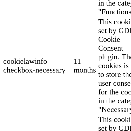
in the cat
"Functiona
This cooki
set by G
Cookie
Consent
plugin. Th
cookielawinfo-
11
cookies is
checkbox-necessary
months
to store th
user conse
for the co
in the cat
"Necessar
This cooki
set by G