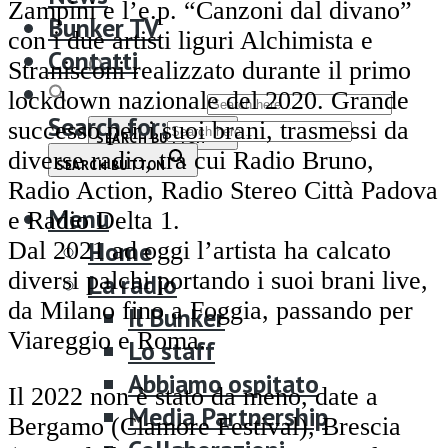
Bunker TV
Zampini e l’e.p. “Canzoni dal divano”
Bunker TV
Contatti
con i due artisti liguri Alchimista e
Contatti
Stranisconi realizzato durante il primo
Search for:
lockdown nazionale del 2020. Grande
Search for:
successo per i suoi brani, trasmessi da
SEARCH BUTTON
diverse radio, tra cui Radio Bruno,
SEARCH BUTTON
Radio Action, Radio Stereo Città Padova
Menu
e Radio Delta 1.
Home
Dal 2021 ad oggi l’artista ha calcato
diversi palchi portando i suoi brani live,
La radio
da Milano fino a Foggia, passando per
Il Bunker
Viareggio e Roma.
Lo staff
Abbiamo ospitato
Il 2022 non è stato da meno, date a
Media Partnership
Bergamo (Clamore Festival), Brescia