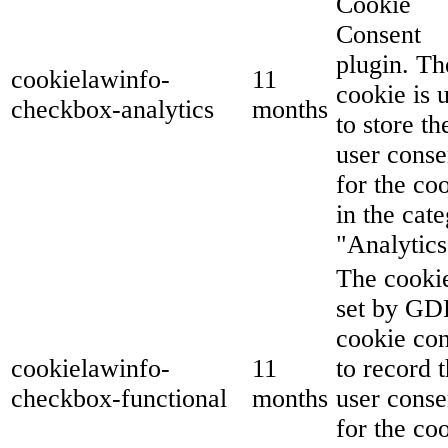
Cookie
Consent
plugin. Th
cookielawinfo-
11
cookie is 
checkbox-analytics
months
to store th
user conse
for the co
in the cat
"Analytics
The cookie
set by G
cookie co
cookielawinfo-
11
to record 
checkbox-functional
months
user conse
for the co