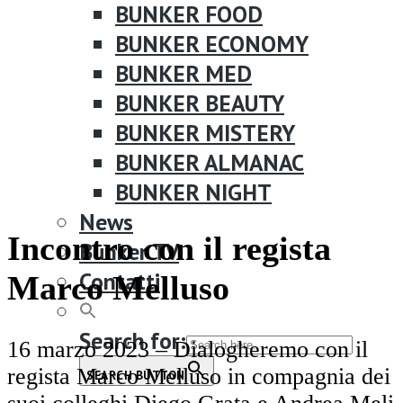
BUNKER FOOD
BUNKER ECONOMY
BUNKER MED
BUNKER BEAUTY
BUNKER MISTERY
BUNKER ALMANAC
BUNKER NIGHT
News
Incontro con il regista
Bunker TV
Contatti
Marco Melluso
Search for:
16 marzo 2023 – Dialogheremo con il
regista Marco Melluso in compagnia dei
SEARCH BUTTON