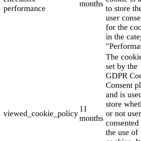
months
performance
to store th
user conse
for the co
in the cat
"Performa
The cookie
set by the
GDPR Coo
Consent p
and is use
store whet
11
viewed_cookie_policy
or not use
months
consented 
the use of