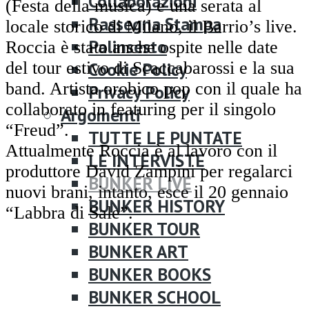
Collaborazioni
(Festa della musica) e una serata al
Rassegna Stampa
locale storico di Milano, il Barrio’s live.
Palinsesto
Roccia è stato anche ospite nelle date
del tour estivo di Scaccabarossi e la sua
Cookie Policy
band. Artista orobico pop con il quale ha
Privacy Policy
collaborato in featuring per il singolo
Argomenti
“Freud”.
TUTTE LE PUNTATE
Attualmente Roccia è al lavoro con il
LE INTERVISTE
produttore David Zampini per regalarci
BUNKER LIVE
nuovi brani, intanto, esce il 20 gennaio
BUNKER HISTORY
“Labbra di Sale”.
BUNKER TOUR
BUNKER ART
BUNKER BOOKS
BUNKER SCHOOL