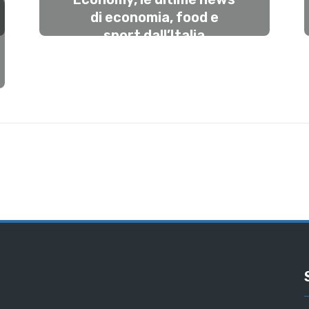
di economia, food e
sport dall’Italia
#5maggio
MAGGIO 5, 2025