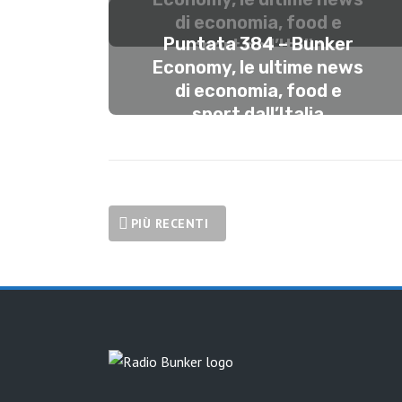
di economia, food e
Puntata 384 – Bunker
sport dall’Italia
Economy, le ultime news
#13maggio
di economia, food e
MAGGIO 13, 2025
sport dall’Italia
#14aprile
APRILE 14, 2025
PIÙ RECENTI