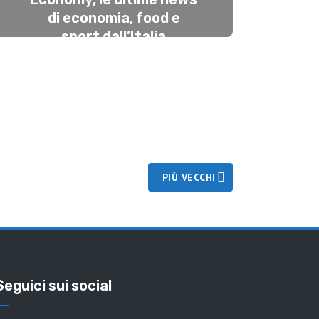
di economia, food e
sport dall’Italia
#28aprile
APRILE 28, 2025
PIÙ VECCHI
Seguici sui social