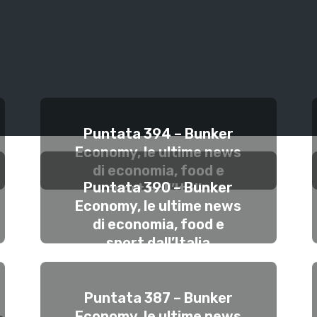
Puntata 394 – Bunker
Economy, le ultime news
di economia, food e
Puntata 390 – Bunker
sport dall’Italia
Economy, le ultime news
#23giugno
di economia, food e
GIUGNO 23, 2025
sport dall’Italia
#26maggio
MAGGIO 26, 2025
Puntata 387 – Bunker
Economy, le ultime news