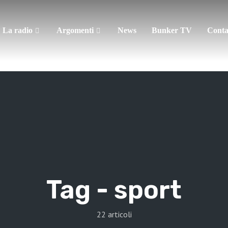
La radio
Argomenti
News
Bunker TV
Conta
Tag -
sport
22 articoli