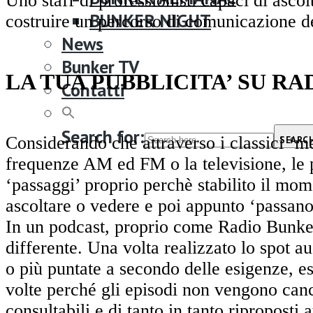
Uno staff di professionisti capaci di ascol
BUNKER NIGHT
costruire un percorso di comunicazione de
News
Bunker TV
LA TUA PUBBLICITA’ SU R
Contatti
Search for:
Considerando che attraverso i classici ‘m
SEARC
frequenze AM ed FM o la televisione, le 
‘passaggi’ proprio perchè stabilito il mom
ascoltare o vedere e poi appunto ‘passano
In un podcast, proprio come Radio Bunker
differente. Una volta realizzato lo spot au
o più puntate a secondo delle esigenze, es
volte perché gli episodi non vengono canc
consultabili e di tanto in tanto riproposti a