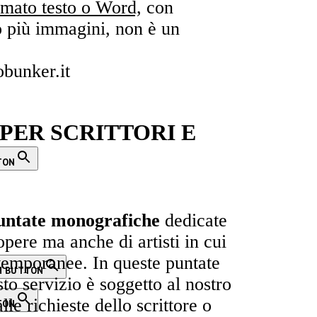
rmato testo o Word,
con
o più immagini, non è un
obunker.it
ER SCRITTORI E
TON
untate monografiche
dedicate
 opere ma anche di artisti in cui
temporanee. In queste puntate
H BUTTON
to servizio è soggetto al nostro
lle richieste dello scrittore o
TON