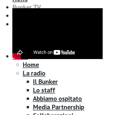
Bunker TV
Bunker TV
Contatti
Contatti
Search for:
Search for:
SEARCH BUTTON
SEARCH BUTTON
Menu
Home
La radio
Il Bunker
Lo staff
Abbiamo ospitato
Media Partnership