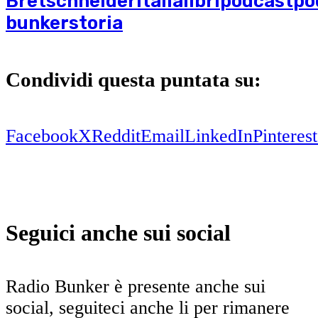
Bretschneider
italia
libri
podcast
po
bunker
storia
Condividi questa puntata su:
Facebook
X
Reddit
Email
LinkedIn
Pinterest
Seguici anche sui social
Radio Bunker è presente anche sui
social, seguiteci anche li per rimanere