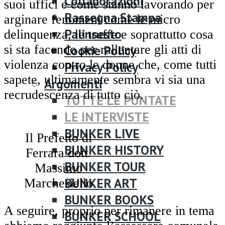
Collaborazioni
suoi uffici e come stanno lavorando per
Rassegna Stampa
arginare fenomeni come le micro
Palinsesto
delinquenza, le truffe e soprattutto cosa
si sta facendo per rallentare gli atti di
Cookie Policy
violenza contro le donne che, come tutti
Privacy Policy
sapete, ultimamente sembra vi sia una
Argomenti
recrudescenza di tutto ciò.
TUTTE LE PUNTATE
LE INTERVISTE
BUNKER LIVE
Il Prefetto di
BUNKER HISTORY
Ferrara dott.
BUNKER TOUR
Massimo
BUNKER ART
Marchesiello
BUNKER BOOKS
A seguire, proprio per rimanere in tema
BUNKER SCHOOL