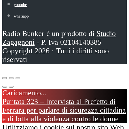
youtube
whatsapp
Radio Bunker è un prodotto di
Studio
Zagagnoni
- P. Iva 02104140385
Copyright 2026 · Tutti i diritti sono
riservati
Puntata 323 – Intervista al Prefetto di
Ferrara per parlare di sicurezza cittadina
e di lotta alla violenza contro le donne
Utilizziamo i cookie sul nostro sito Web