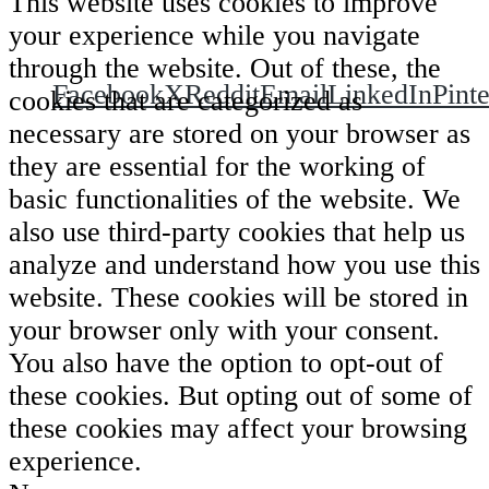
This website uses cookies to improve
Condividi questa puntata su:
your experience while you navigate
through the website. Out of these, the
Facebook
X
Reddit
Email
LinkedIn
Pinte
cookies that are categorized as
necessary are stored on your browser as
they are essential for the working of
basic functionalities of the website. We
also use third-party cookies that help us
analyze and understand how you use this
website. These cookies will be stored in
your browser only with your consent.
You also have the option to opt-out of
these cookies. But opting out of some of
these cookies may affect your browsing
experience.