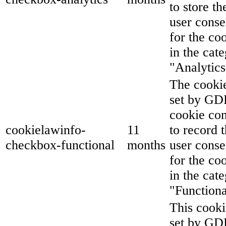
to store th
user conse
for the co
in the cat
"Analytics
The cookie
set by G
cookie co
cookielawinfo-
11
to record 
checkbox-functional
months
user conse
for the co
in the cat
"Functiona
This cooki
set by G