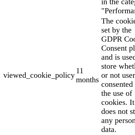
in the cat
"Performa
The cookie
set by the
GDPR Coo
Consent p
and is use
store whet
11
viewed_cookie_policy
or not use
months
consented 
the use of
cookies. It
does not s
any person
data.