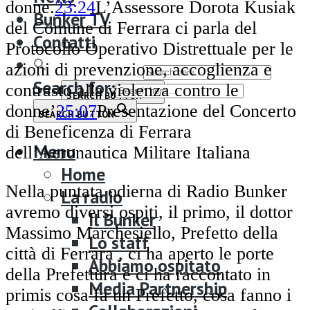
Bunker TV
donne.
23:24
L’Assessore Dorota Kusiak
Bunker TV
Contatti
del Comune di Ferrara ci parla del
Contatti
Protocollo Operativo Distrettuale per le
Search for:
azioni di prevenzione, accoglienza e
Search for:
contrasto alla violenza contro le
SEARCH BUTTON
donne’
25:07
Presentazione del Concerto
SEARCH BUTTON
di Beneficenza di Ferrara
Menu
dell’Aeronautica Militare Italiana
Home
Nella puntata odierna di Radio Bunker
La radio
avremo diversi ospiti, il primo, il dottor
Il Bunker
Massimo Marchesiello, Prefetto della
Lo staff
città di Ferrara , ci ha aperto le porte
Abbiamo ospitato
della Prefettura e ci ha raccontato in
Media Partnership
primis cosa fa un Prefetto, cosa fanno i