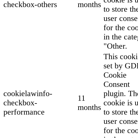
checkbox-others
months
to store th
user conse
for the co
in the cat
"Other.
This cooki
set by G
Cookie
Consent
cookielawinfo-
plugin. Th
11
checkbox-
cookie is 
months
performance
to store th
user conse
for the co