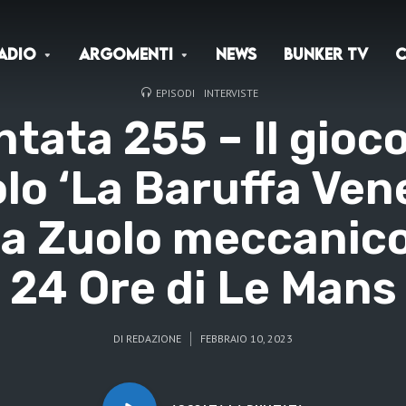
adio
Argomenti
News
Bunker TV
C
EPISODI
INTERVISTE
tata 255 – Il gioc
lo ‘La Baruffa Vene
a Zuolo meccanico
24 Ore di Le Mans
DI
REDAZIONE
FEBBRAIO 10, 2023