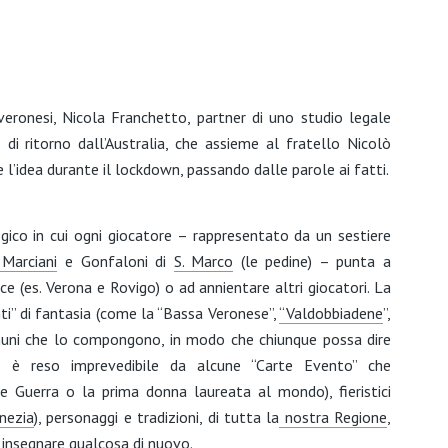
veronesi, Nicola Franchetto, partner di uno studio legale
di ritorno dall’Australia, che assieme al fratello Nicolò
 l’idea durante il lockdown, passando dalle parole ai fatti.
ico in cui ogni giocatore – rappresentato da un sestiere
 Marciani
e Gonfaloni di
S. Marco
(le pedine) – punta a
ce (es. Verona e Rovigo) o ad annientare altri giocatori. La
ti” di fantasia (come la “Bassa Veronese”,
“Valdobbiadene
”,
Comuni che lo compongono, in modo che chiunque possa dire
ivi è reso imprevedibile da alcune “Carte Evento” che
 Guerra o la prima donna laureata al mondo), fieristici
nezia
), personaggi e tradizioni, di tutta la
nostra Regione
,
e insegnare qualcosa di nuovo.