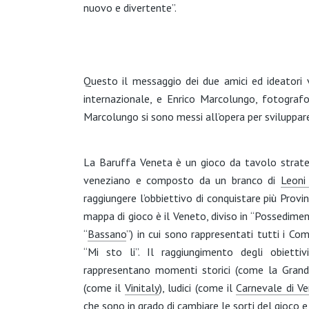
nuovo e divertente”.
Questo il messaggio dei due amici ed ideatori 
internazionale, e Enrico Marcolungo, fotografo 
Marcolungo si sono messi all’opera per sviluppare
La Baruffa Veneta è un gioco da tavolo strateg
veneziano e composto da un branco di
Leoni
raggiungere l’obbiettivo di conquistare più Provin
mappa di gioco è il Veneto, diviso in “Possedimen
“
Bassano
”) in cui sono rappresentati tutti i 
“Mi sto li”. Il raggiungimento degli obiett
rappresentano momenti storici (come la Grande
(come il
Vinitaly
), ludici (come il
Carnevale di Ve
che sono in grado di cambiare le sorti del gioco 