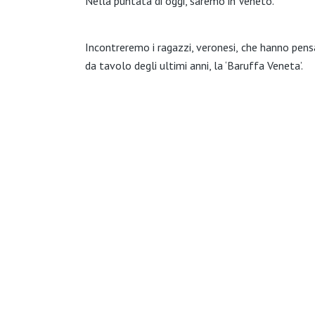
Nella puntata di oggi, saremo in Veneto.
Incontreremo i ragazzi, veronesi, che hanno pensa
da tavolo degli ultimi anni, la ‘Baruffa Veneta’.