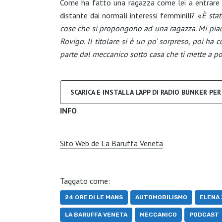
Come ha fatto una ragazza come lei a entrare 
distante dai normali interessi femminili? «
È sta
cose che si propongono ad una ragazza. Mi piac
Rovigo. Il titolare si è un po’ sorpreso, poi h
parte dal meccanico sotto casa che ti mette a pos
SCARICA E INSTALLA L’APP DI RADIO BUNKER PE
INFO
Sito Web de La Baruffa Veneta
Taggato come:
24 ORE DI LE MANS
AUTOMOBILISMO
ELENA
LA BARUFFA VENETA
MECCANICO
PODCAST