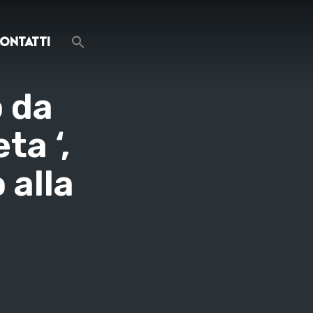
ontatti
o da
ta ‘,
 alla