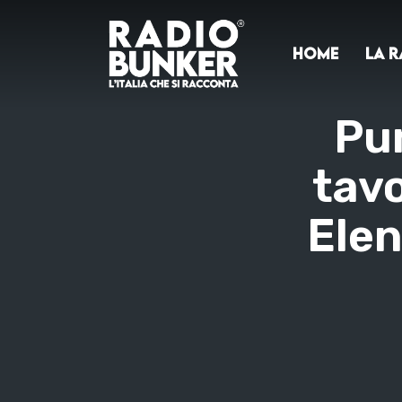
Home
La r
Pun
tavo
Elen