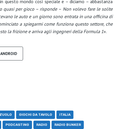
in questo mondo così speciale e – diciamo – abbastanza
to quasi per gioco – risponde – Non volevo fare le solite
evano le auto e un giorno sono entrata in una officina di
a cominciato a spiegarmi come funziona questo settore, che
to la frizione e arriva agli ingegneri della Formula 1
».
R ANDROID
 ZUOLO
GIOCHI DA TAVOLO
ITALIA
PODCASTING
RADIO
RADIO BUNKER