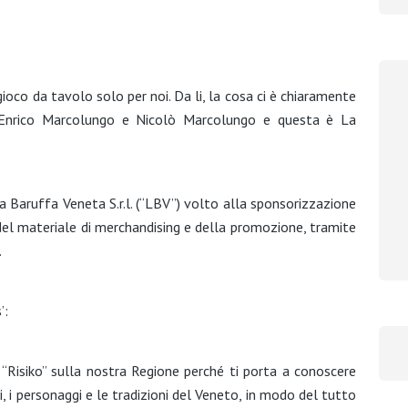
gioco da tavolo solo per noi. Da li, la cosa ci è chiaramente
 Enrico Marcolungo e Nicolò Marcolungo e questa è La
 Baruffa Veneta S.r.l. (“LBV”) volto alla sponsorizzazione
del materiale di merchandising e della promozione, tramite
.
’:
 “Risiko” sulla nostra Regione perché ti porta a conoscere
ti, i personaggi e le tradizioni del Veneto, in modo del tutto