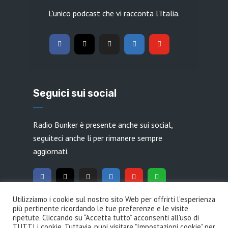
social, seguiteci anche li per rimanere
L'unico podcast che vi racconta l'Italia.
sempre aggiornati.
Seguici sui social
Radio Bunker è presente anche sui social,
seguiteci anche li per rimanere sempre
aggiornati.
Utilizziamo i cookie sul nostro sito Web per offrirti l'esperienza
più pertinente ricordando le tue preferenze e le visite
ripetute. Cliccando su “Accetta tutto” acconsenti all'uso di
TUTTI i cookie. Tuttavia, puoi visitare "Impostazioni cookie" per