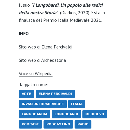
Il suo
“I Longobardi. Un popolo alle radici
della nostra Storia”
(Diarkos, 2020) è stato
finalista del Premio Italia Medievale 2021.
INFO
Sito web di Elena Percivaldi
Sito web di Archeostoria
Voce su Wikipedia
Taggato come:
ARTE
ELENA PERCIVALDI
INVASIONI BRABRAICHE
ITALIA
LANGOBARDIA
LONGOBARDI
MEDIOEVO
PODCAST
PODCASTING
RADIO