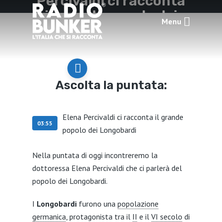
Percivaldi ci racconta
il grande popolo dei
Menu
Longobardi
DI
REDAZIONE
OTTOBRE 28, 2022
ASCOLTA LA PUNTATA
Ascolta la puntata:
Elena Percivaldi ci racconta il grande
03:55
popolo dei Longobardi
Nella puntata di oggi incontreremo la
dottoressa Elena Percivaldi che ci parlerà del
popolo dei Longobardi.
I
Longobardi
furono una
popolazione
germanica
, protagonista tra il
II
e il
VI secolo
di