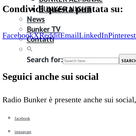
Condividi questa puntata su:
BUNKER NIGHT
News
Bunker TV
Facebook
X
Reddit
Email
LinkedIn
Pinterest
Contatti
Search for:
SEARC
Seguici anche sui social
Radio Bunker è presente anche sui social,
facebook
instagram