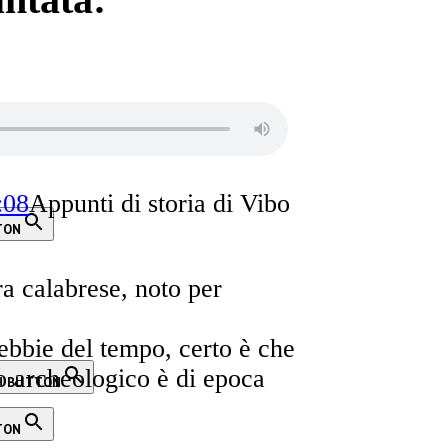
:08
Appunti di storia di Vibo
TON
a calabrese, noto per
nebbie del tempo, certo è che
o archeologico è di epoca
H BUTTON
TON