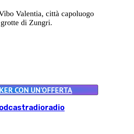
Vibo Valentia, città capoluogo
grotte di Zungri.
NKER CON UN’OFFERTA
odcast
radio
radio