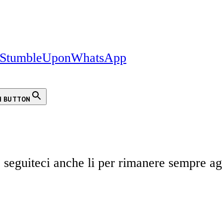
StumbleUpon
WhatsApp
H BUTTON
 seguiteci anche li per rimanere sempre ag