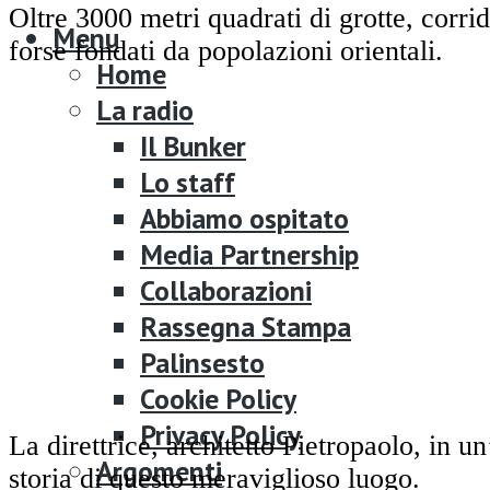
Oltre 3000 metri quadrati di grotte, corri
Menu
forse fondati da popolazioni orientali.
Home
La radio
Il Bunker
Lo staff
Abbiamo ospitato
Media Partnership
Collaborazioni
Rassegna Stampa
Palinsesto
Cookie Policy
Privacy Policy
La direttrice, architetto Pietropaolo, in un
Argomenti
storia di questo meraviglioso luogo.