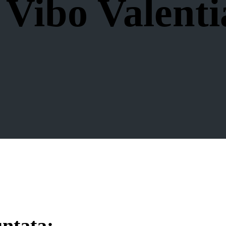
 Vibo Valentia
untata: