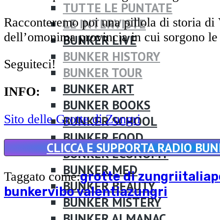
TUTTE LE PUNTATE
Racconteremo poi una pillola di storia di 
LE INTERVISTE
dell’omonima provincia in cui sorgono le 
BUNKER LIVE
BUNKER HISTORY
Seguiteci!
BUNKER TOUR
BUNKER ART
INFO:
BUNKER BOOKS
Sito delle Grotte di Zungri
BUNKER SCHOOL
BUNKER FOOD
CLICCA E SUPPORTA RADIO BU
BUNKER ECONOMY
BUNKER MED
grotte di zungri
italia
p
Taggato come:
BUNKER BEAUTY
bunker
vibo valentia
zungri
BUNKER MISTERY
BUNKER ALMANAC