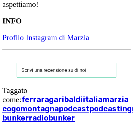
aspettiamo!
INFO
Profilo Instagram di Marzia
Taggato
ferrara
garibaldi
italia
marzia
come:
cogo
montagna
podcast
podcasting
bunker
radiobunker