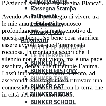
Collaborazioni
l’Azienda Agricola “La Regina Bianca”.
Rassegna Stampa
Palinsesto
Avendo avuto il privilegio di vivere tra
Cookie Policy
le mie amate Dolomiti, conosco
profondamente l’impatto emotivo di
Privacy Policy
questi ambienti. So bene cosa significa
Argomenti
essere avvolti da quell’immensità
TUTTE LE PUNTATE
rocciosa. In montagna scopri che il
LE INTERVISTE
silenzio non è mai vuoto, ma è una pace
BUNKER LIVE
assoluta, densa, che ti riempie l’anima.
BUNKER HISTORY
Lassù impari ad ascoltare il vento, ad
BUNKER TOUR
assecondare le stagioni e a ritrovare una
BUNKER ART
connessione primordiale con la terra che
BUNKER BOOKS
in città abbiamo dimenticato.
BUNKER SCHOOL