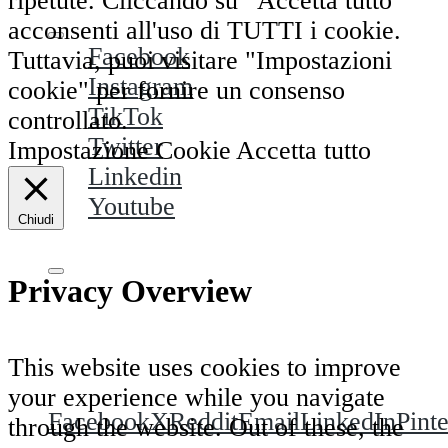
ripetute. Cliccando su “Accetta tutto”
acconsenti all'uso di TUTTI i cookie.
Facebook
Tuttavia, puoi visitare "Impostazioni
Instagram
cookie" per fornire un consenso
TikTok
controllato.
Twitter
Impostazione Cookie
Accetta tutto
Linkedin
Youtube
Chiudi
Privacy Overview
Condividi questa puntata su:
This website uses cookies to improve
your experience while you navigate
Facebook
X
Reddit
Email
LinkedIn
Pinte
through the website. Out of these, the