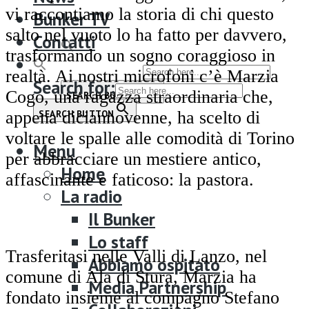
Bunker TV
vi raccontiamo la storia di chi questo
Bunker TV
Contatti
salto nel vuoto lo ha fatto per davvero,
Contatti
trasformando un sogno coraggioso in
Search for:
realtà. Ai nostri microfoni c’è Marzia
Search for:
Cogo, una ragazza straordinaria che,
SEARCH BUTTON
SEARCH BUTTON
appena diciannovenne, ha scelto di
voltare le spalle alle comodità di Torino
Menu
per abbracciare un mestiere antico,
Home
affascinante e faticoso: la pastora.
La radio
Il Bunker
Lo staff
Trasferitasi nelle Valli di Lanzo, nel
Abbiamo ospitato
comune di Ala di Stura, Marzia ha
Media Partnership
fondato insieme al compagno Stefano