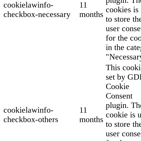
plugin. Th
cookielawinfo-
11
cookies is
checkbox-necessary
months
to store th
user conse
for the co
in the cat
"Necessar
This cooki
set by G
Cookie
Consent
plugin. Th
cookielawinfo-
11
cookie is 
checkbox-others
months
to store th
user conse