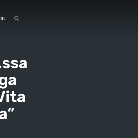
tti
.ssa
oga
Vita
a”