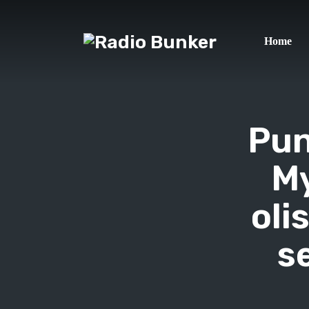
Home
Pun
My
oli
s