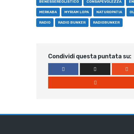
BENESSEREOLISTICO
CONSAPEVOLEZZA
EN
MERKABA
MYRIAM LOPA
NATUROPATIA
OL
RADIO
RADIO BUNKER
RADIOBUNKER
Condividi questa puntata su: