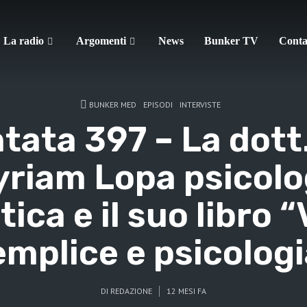
La radio
Argomenti
News
Bunker TV
Conta
BUNKER MED
EPISODI
INTERVISTE
tata 397 – La dott
riam Lopa psicol
stica e il suo libro “
emplice e psicologi
DI
REDAZIONE
12 MESI FA