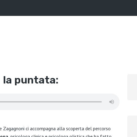
 la puntata:
e Zagagnoni ci accompagna alla scoperta del percorso
Lopa
, psicologa clinica e psicologa olistica che ha fatto