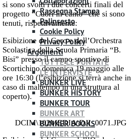
Collaborazioni
si sono svolti i due concerti finali del
Rassegna Stampa
progetto “Cuori in-canto” che si sono
Palinsesto
tenuti, rispettivamente:
Cookie Policy
Esibizione del Coro e dell’Orchestra
Privacy Policy
Scolastica della Scuola Primaria “B.
Argomenti
Bisi” presso il campo sportivo di
TUTTE LE PUNTATE
Scortichino domenica 19 maggio alle
LE INTERVISTE
ore 16:30 (l’esibizione si terrà anche in
BUNKER LIVE
caso di maltempo in una struttura al
BUNKER HISTORY
coperto).
BUNKER TOUR
BUNKER ART
DCIM\102MEDIA\DJI_0071.JPG
BUNKER BOOKS
BUNKER SCHOOL