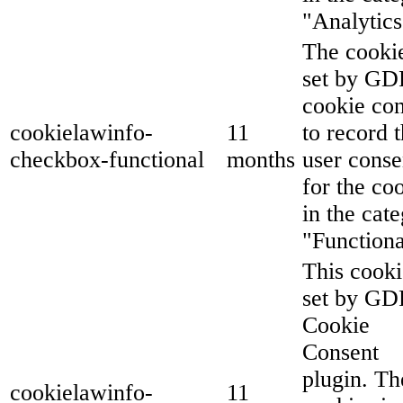
"Analytics
The cookie
set by G
cookie co
cookielawinfo-
11
to record 
checkbox-functional
months
user conse
for the co
in the cat
"Functiona
This cooki
set by G
Cookie
Consent
plugin. Th
cookielawinfo-
11