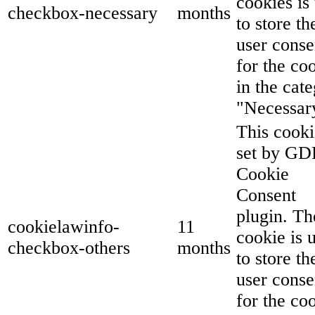
cookies is
checkbox-necessary
months
to store th
user conse
for the co
in the cat
"Necessar
This cooki
set by G
Cookie
Consent
plugin. Th
cookielawinfo-
11
cookie is 
checkbox-others
months
to store th
user conse
for the co