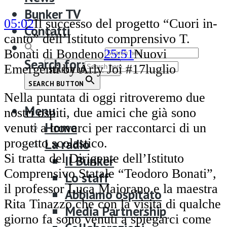
Bunker TV
Bunker TV
Contatti
05:02
Il successo del progetto “Cuori in-
Contatti
canto” dell’Istituto comprensivo T.
Search for:
Bonati di Bondeno
25:51
Nuovi
Search for:
Emergenti by Arly Joi #17luglio
SEARCH BUTTON
SEARCH BUTTON
Nella puntata di oggi ritroveremo due
Menu
nostri ospiti, due amici che già sono
Home
venuti a trovarci per raccontarci di un
progetto scolastico.
La radio
Si tratta del Dirigente dell’Istituto
Il Bunker
Comprensivo Statale “Teodoro Bonati”,
Lo staff
il professor Luca Maiorano e la maestra
Abbiamo ospitato
Rita Tinazzo che con la visita di qualche
Media Partnership
giorno fa sono venuti a spiegarci come