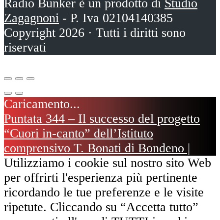
Radio Bunker è un prodotto di
Studio
Zagagnoni
- P. Iva 02104140385
Copyright 2026 · Tutti i diritti sono
riservati
Puntata 344 – Il successo del progetto
“Cuori in-canto” dell’Istituto
comprensivo T. Bonati di Bondeno |
Nuovi Emergenti by Arly Joi #17luglio
Utilizziamo i cookie sul nostro sito Web
per offrirti l'esperienza più pertinente
ricordando le tue preferenze e le visite
ripetute. Cliccando su “Accetta tutto”