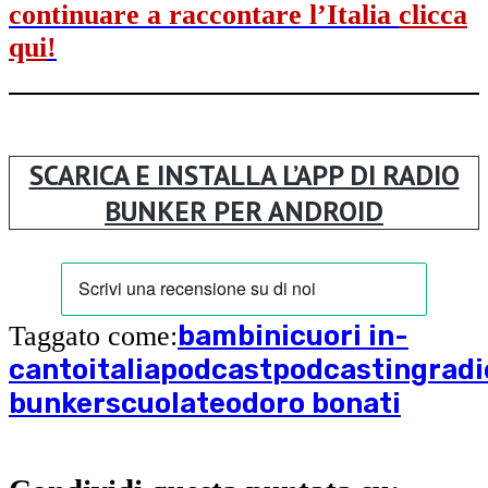
continuare a raccontare l’Italia
clicca
qui
!
SCARICA E INSTALLA L’APP DI RADIO
BUNKER PER ANDROID
bambini
cuori in-
Taggato come:
canto
italia
podcast
podcasting
radi
bunker
scuola
teodoro bonati