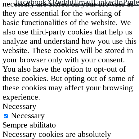
Facebook
X
Reddit
Email
LinkedIn
Pinte
necessary are stored on your browser as
they are essential for the working of
basic functionalities of the website. We
also use third-party cookies that help us
analyze and understand how you use this
website. These cookies will be stored in
your browser only with your consent.
You also have the option to opt-out of
these cookies. But opting out of some of
these cookies may affect your browsing
experience.
Necessary
Necessary
Sempre abilitato
Necessary cookies are absolutely