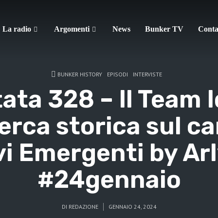
La radio
Argomenti
News
Bunker TV
Conta
BUNKER HISTORY
EPISODI
INTERVISTE
ata 328 – Il Team I
cerca storica sul c
i Emergenti by Arl
#24gennaio
DI
REDAZIONE
GENNAIO 24, 2024