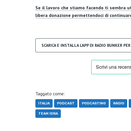
Se il lavoro che stiamo facendo ti sembra u
libera donazione permettendoci di continuare
SCARICA E INSTALLA L’APP DI RADIO BUNKER PE
Taggato come:
ITALIA
PODCAST
PODCASTING
RADIO
TEAM IDRA