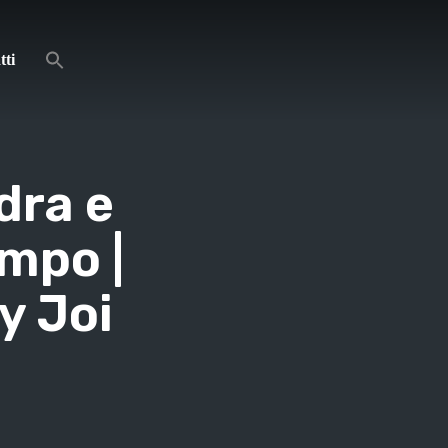
tti
dra e
ampo |
y Joi