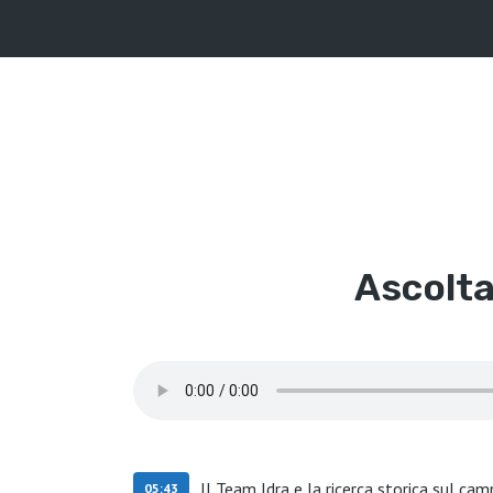
Ascolta
Il Team Idra e la ricerca storica sul ca
05:43