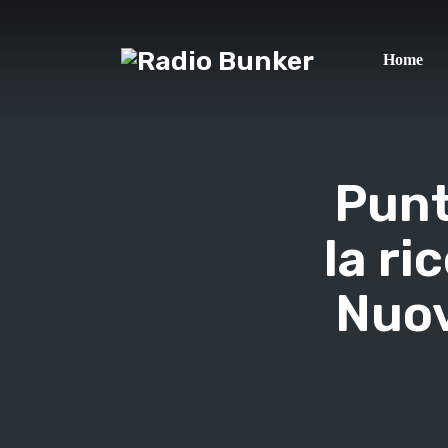
Home
Punt
la ri
Nuov