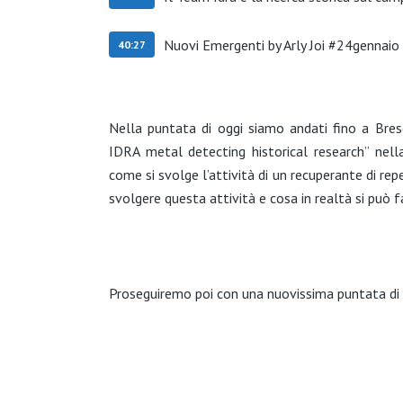
Nuovi Emergenti by Arly Joi #24gennaio
40:27
Nella puntata di oggi siamo andati fino a Bre
IDRA metal detecting historical research” nell
come si svolge l’attività di un recuperante di repe
svolgere questa attività e cosa in realtà si può f
Proseguiremo poi con una nuovissima puntata di N