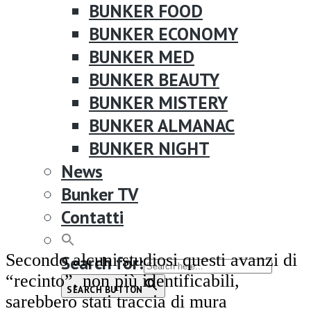
BUNKER FOOD
BUNKER ECONOMY
BUNKER MED
BUNKER BEAUTY
BUNKER MISTERY
BUNKER ALMANAC
BUNKER NIGHT
News
Bunker TV
Contatti
Secondo alcuni studiosi questi avanzi di
Search for:
“recinto”, non più identificabili,
SEARCH BUTTON
sarebbero stati traccia di mura