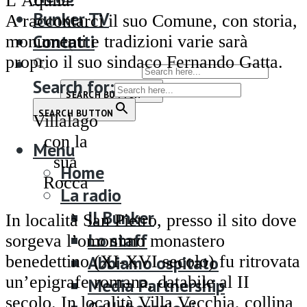
Bunker TV
L’Aquila.
Bunker TV
A raccontarci il suo Comune, con storia,
Contatti
Contatti
monumenti e tradizioni varie sarà
proprio il suo sindaco Fernando Gatta.
Search for:
Search for:
SEARCH BUTTON
SEARCH BUTTON
Villalago
con la
Menu
sua
Home
Rocca
La radio
Il Bunker
In località San Pietro, presso il sito dove
Lo staff
sorgeva l’omonimo monastero
benedettino (XI-XVI secolo) fu ritrovata
Abbiamo ospitato
un’epigrafe romana, databile al II
Media Partnership
secolo. In località Villa Vecchia, collina