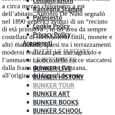
Collaborazioni
a circa mezzo chilometro a est
Rassegna Stampa
dell’abitato, Antonio De Nino segnalò
Palinsesto
nel 1890 generici avanzi di un “recinto
Cookie Policy
di età primitiva”, in un’area da sempre
Privacy Policy
costellata di ritrovamenti fittili, monete e
Argomenti
altri manufatti, sparsi tra i terrazzamenti
TUTTE LE PUNTATE
moderni realizzati per uso agricolo e
LE INTERVISTE
l’ammasso caotico delle rocce staccatesi
dalla frana del monte Genzana,
BUNKER LIVE
all’origine del lago di Scanno.
BUNKER HISTORY
BUNKER TOUR
BUNKER ART
BUNKER BOOKS
BUNKER SCHOOL