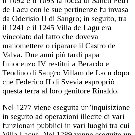
il 1092 e il 1093 la rocca di Sancti Petri
de Lacu con le sue pertinenze fu invasa
da Oderisio II di Sangro; in seguito, tra
il 1241 e il 1245 Villa de Lagu era
vincolato dal fatto che doveva
manomettere o riparare il Castro de
Valva. Due anni più tardi papa
Innocenzo IV restituì a Berardo e
Teodino di Sangro Villam de Lacu dopo
che Federico II di Svevia espropriò
questa terra al loro genitore Rinaldo.
Nel 1277 viene eseguita un’inquisizione
in seguito ad operazioni illecite di vari
funzionari pubblici in vari luoghi tra cui
Villa Lacus. Nel 1289 venne eseguito un