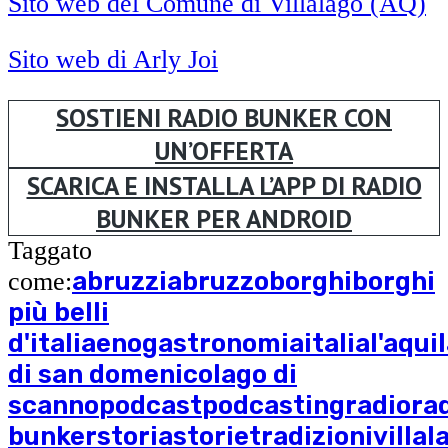
Sito web del Comune di Villalago (AQ)
Sito web di Arly Joi
SOSTIENI RADIO BUNKER CON
UN’OFFERTA
SCARICA E INSTALLA L’APP DI RADIO
BUNKER PER ANDROID
Taggato
abruzzi
abruzzo
borghi
borghi
come:
più belli
d'italia
enogastronomia
italia
l'aqui
di san domenico
lago di
scanno
podcast
podcasting
radio
ra
bunker
storia
storie
tradizioni
villal